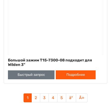
Большой зажим T15-7300-08 подходит для
Wilden 3"
Быстрый запрос
Подробнее
1
2
3
4
5
âº
Â»