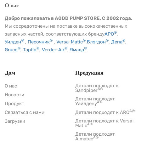
О нас
Добро пожаловать в AODD PUMP STORE, С 2002 года.
Мы сосредоточены на поставке высококачественных
®
запасных частей, соответствующих бренду
АРО
,
®
®
®
®
®
Уилден
,
Песочник
,
Versa-Matic
,
Блэгдон
,
Депа
,
®
®
®
®
Graco
,
Tapflo
,
Verder-Air
,
Ямада
.
Дом
Продукция
Детали подходят к
О нас
Â®
Sandpiper
Новости
Детали подходят
Â®
Продукт
Уайлдену
Â®
Связаться с нами
Детали подходят к ARO
Детали подходят к Versa-
Загрузки
Â®
Matic
Детали подходят
Â®
Almatec