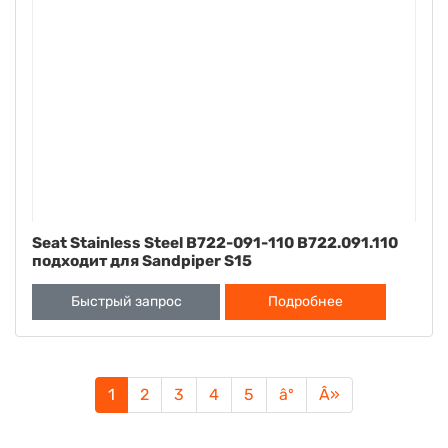
Seat Stainless Steel B722-091-110 B722.091.110
подходит для Sandpiper S15
Быстрый запрос
Подробнее
1
2
3
4
5
âº
Â»