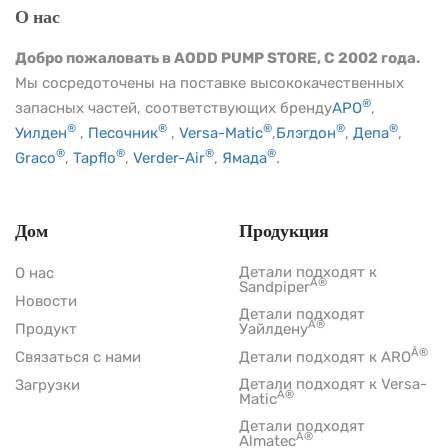
О нас
Добро пожаловать в AODD PUMP STORE, С 2002 года.
Мы сосредоточены на поставке высококачественных
®
запасных частей, соответствующих бренду
АРО
,
®
®
®
®
®
Уилден
,
Песочник
,
Versa-Matic
,
Блэгдон
,
Депа
,
®
®
®
®
Graco
,
Tapflo
,
Verder-Air
,
Ямада
.
Дом
Продукция
Детали подходят к
О нас
Â®
Sandpiper
Новости
Детали подходят
Â®
Продукт
Уайлдену
Â®
Связаться с нами
Детали подходят к ARO
Детали подходят к Versa-
Загрузки
Â®
Matic
Детали подходят
Â®
Almatec