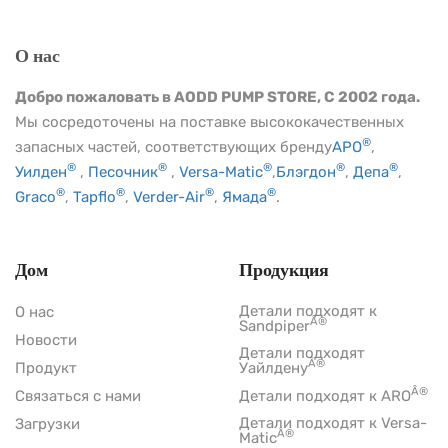
О нас
Добро пожаловать в AODD PUMP STORE, С 2002 года.
Мы сосредоточены на поставке высококачественных
®
запасных частей, соответствующих бренду
АРО
,
®
®
®
®
®
Уилден
,
Песочник
,
Versa-Matic
,
Блэгдон
,
Депа
,
®
®
®
®
Graco
,
Tapflo
,
Verder-Air
,
Ямада
.
Дом
Продукция
Детали подходят к
О нас
Â®
Sandpiper
Новости
Детали подходят
Â®
Продукт
Уайлдену
Â®
Связаться с нами
Детали подходят к ARO
Детали подходят к Versa-
Загрузки
Â®
Matic