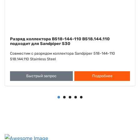
Диафрагма Сантопрен FDA B286-098-351 B286.098.351
подходит к Sandpiper S30
Совместимо с диафрагмой Sandpiper Santoprene FDA 286-098-
351 286.098.351
Быстрый запрос
Подробнее