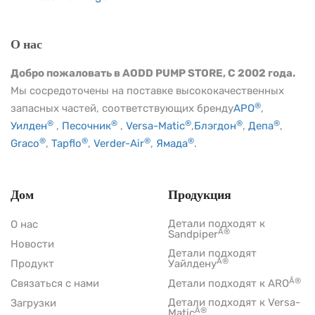
О нас
Добро пожаловать в AODD PUMP STORE, С 2002 года.
Мы сосредоточены на поставке высококачественных
®
запасных частей, соответствующих бренду
АРО
,
®
®
®
®
®
Уилден
,
Песочник
,
Versa-Matic
,
Блэгдон
,
Депа
,
®
®
®
®
Graco
,
Tapflo
,
Verder-Air
,
Ямада
.
Дом
Продукция
Детали подходят к
О нас
Â®
Sandpiper
Новости
Детали подходят
Â®
Продукт
Уайлдену
Â®
Связаться с нами
Детали подходят к ARO
Детали подходят к Versa-
Загрузки
Â®
Matic