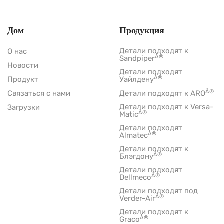
Дом
Продукция
Детали подходят к
О нас
Â®
Sandpiper
Новости
Детали подходят
Â®
Продукт
Уайлдену
Â®
Связаться с нами
Детали подходят к ARO
Детали подходят к Versa-
Загрузки
Â®
Matic
Детали подходят
Â®
Almatec
Детали подходят к
Â®
Блэгдону
Детали подходят
Â®
Dellmeco
Детали подходят под
Â®
Verder-Air
Детали подходят к
Â®
Graco