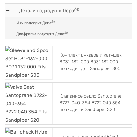
Â®
Детали подходят к Depa
Â®
Мяч подходит Депе
Â®
Диафрагма подходит Депе
Комплект рукавов и катушек
B031-132-000 B031.132.000
подходит для Sandpiper S05
Клапанное седло Santoprene
B722-040-354 B722.040.354
подходит к Sandpiper S20
Проверка мяча Hytrel B050-