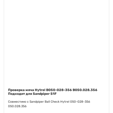
Клапанное седло Santoprene B722-040-354
B722.040.354 подходит к Sandpiper S20
Совместимо с клапанным сиденьем Sandpiper Santoprene 722-
040-354 722.040.354