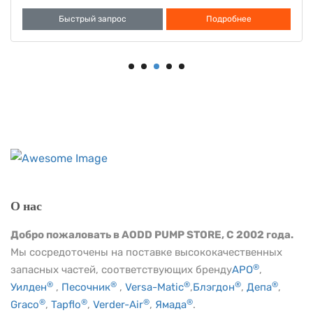
Быстрый запрос
Подробнее
О нас
Добро пожаловать в AODD PUMP STORE, С 2002 года.
Мы сосредоточены на поставке высококачественных
®
запасных частей, соответствующих бренду
АРО
,
®
®
®
®
®
Уилден
,
Песочник
,
Versa-Matic
,
Блэгдон
,
Депа
,
®
®
®
®
Graco
,
Tapflo
,
Verder-Air
,
Ямада
.