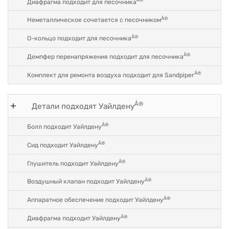
Диафрагма подходит для песочника
Â®
Неметаллическое сочетается с песочником
Â®
O-кольцо подходит для песочника
Â®
Демпфер перенапряжения подходит для песочника
Â®
Комплект для ремонта воздуха подходит для Sandpiper
Â®
Детали подходят Уайлдену
Â®
Болл подходит Уайлдену
Â®
Сид подходит Уайлдену
Â®
Глушитель подходит Уайлдену
Â®
Воздушный клапан подходит Уайлдену
Â®
Аппаратное обеспечение подходит Уайлдену
Â®
Диафрагма подходит Уайлдену