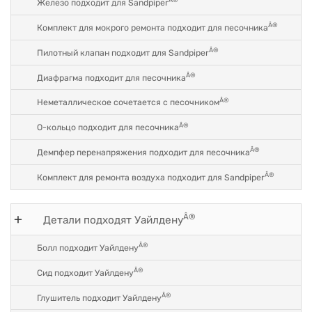
Железо подходит для Sandpiper
Â®
Комплект для мокрого ремонта подходит для песочника
Â®
Пилотный клапан подходит для Sandpiper
Â®
Диафрагма подходит для песочника
Â®
Неметаллическое сочетается с песочником
Â®
O-кольцо подходит для песочника
Â®
Демпфер перенапряжения подходит для песочника
Â®
Комплект для ремонта воздуха подходит для Sandpiper
Â®
Детали подходят Уайлдену
Â®
Болл подходит Уайлдену
Â®
Сид подходит Уайлдену
Â®
Глушитель подходит Уайлдену