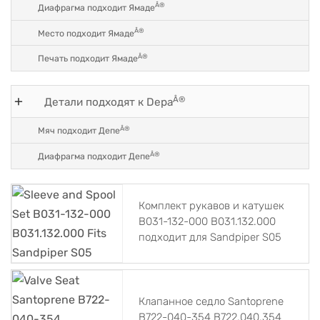
Â®
Диафрагма подходит Ямаде
Â®
Место подходит Ямаде
Â®
Печать подходит Ямаде
Â®
Детали подходят к Depa
Â®
Мяч подходит Депе
Â®
Диафрагма подходит Депе
Комплект рукавов и катушек
B031-132-000 B031.132.000
подходит для Sandpiper S05
Клапанное седло Santoprene
B722-040-354 B722.040.354