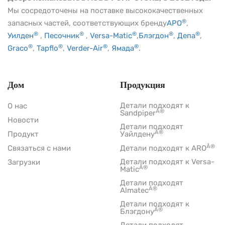
Мы сосредоточены на поставке высококачественных
®
запасных частей, соответствующих бренду
АРО
,
®
®
®
®
®
Уилден
,
Песочник
,
Versa-Matic
,
Блэгдон
,
Депа
,
®
®
®
®
Graco
,
Tapflo
,
Verder-Air
,
Ямада
.
Дом
Продукция
Детали подходят к
О нас
Â®
Sandpiper
Новости
Детали подходят
Â®
Продукт
Уайлдену
Â®
Связаться с нами
Детали подходят к ARO
Детали подходят к Versa-
Загрузки
Â®
Matic
Детали подходят
Â®
Almatec
Детали подходят к
Â®
Блэгдону