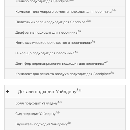
Железо подходит для Sandpiper
Â®
Комплект для мокрого ремонта подходит для песочника
Â®
Пилотный клапан подходит для Sandpiper
Â®
Диафрагма подходит для песочника
Â®
Неметаллическое сочетается с песочником
Â®
O-кольцо подходит для песочника
Â®
Демпфер перенапряжения подходит для песочника
Â®
Комплект для ремонта воздуха подходит для Sandpiper
Â®
Детали подходят Уайлдену
Â®
Болл подходит Уайлдену
Â®
Сид подходит Уайлдену
Â®
Глушитель подходит Уайлдену