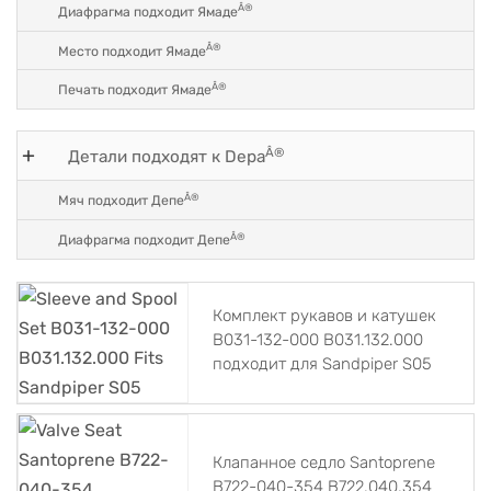
Â®
Диафрагма подходит Ямаде
Â®
Место подходит Ямаде
Â®
Печать подходит Ямаде
Â®
Детали подходят к Depa
Â®
Мяч подходит Депе
Â®
Диафрагма подходит Депе
Комплект рукавов и катушек
B031-132-000 B031.132.000
подходит для Sandpiper S05
Клапанное седло Santoprene
B722-040-354 B722.040.354