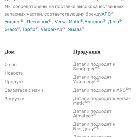
Мы сосредоточены на поставке высококачественных
®
запасных частей, соответствующих бренду
АРО
,
®
®
®
®
®
Уилден
,
Песочник
,
Versa-Matic
,
Блэгдон
,
Депа
,
®
®
®
®
Graco
,
Tapflo
,
Verder-Air
,
Ямада
.
Дом
Продукция
Детали подходят к
О нас
Â®
Sandpiper
Новости
Детали подходят
Â®
Продукт
Уайлдену
Â®
Связаться с нами
Детали подходят к ARO
Детали подходят к Versa-
Загрузки
Â®
Matic
Детали подходят
Â®
Almatec
Детали подходят к
Â®
Блэгдону