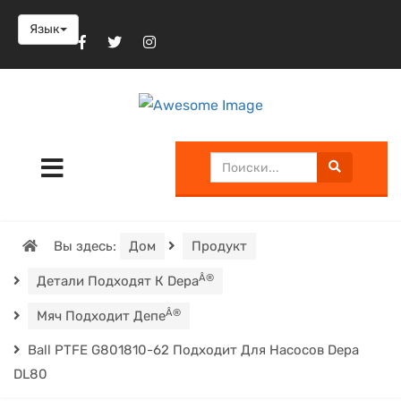
Язык
Вы здесь:
Дом
Продукт
Â®
Детали Подходят К Depa
Â®
Мяч Подходит Депе
Ball PTFE G801810-62 Подходит Для Насосов Depa
DL80