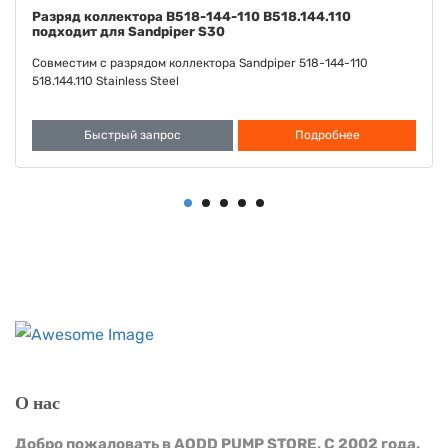
Диафрагма Сантопрен FDA B286-098-351 B286.098.351
подходит к Sandpiper S30
Совместимо с диафрагмой Sandpiper Santoprene FDA 286-098-
351 286.098.351
Быстрый запрос
Подробнее
О нас
Добро пожаловать в AODD PUMP STORE, С 2002 года.