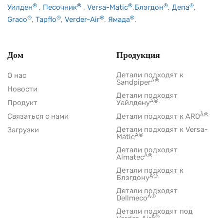
®
®
®
®
®
Уилден
,
Песочник
,
Versa-Matic
,
Блэгдон
,
Депа
,
®
®
®
®
Graco
,
Tapflo
,
Verder-Air
,
Ямада
.
Дом
Продукция
Детали подходят к
О нас
Â®
Sandpiper
Новости
Детали подходят
Â®
Продукт
Уайлдену
Â®
Связаться с нами
Детали подходят к ARO
Детали подходят к Versa-
Загрузки
Â®
Matic
Детали подходят
Â®
Almatec
Детали подходят к
Â®
Блэгдону
Детали подходят
Â®
Dellmeco
Детали подходят под
Â®