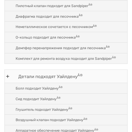
Â®
Пилотный клапан подходит для Sandpiper
Â®
Диафрагма подходит для песочника
Â®
Неметаллическое сочетается с песочником
Â®
O-кольцо подходит для песочника
Â®
Демпфер перенапряжения подходит для песочника
Â®
Комплект для ремонта воздуха подходит для Sandpiper
Â®
Детали подходят Уайлдену
Â®
Болл подходит Уайлдену
Â®
Сид подходит Уайлдену
Â®
Глушитель подходит Уайлдену
Â®
Воздушный клапан подходит Уайлдену
Â®
Аппаратное обеспечение подходит Уайлдену