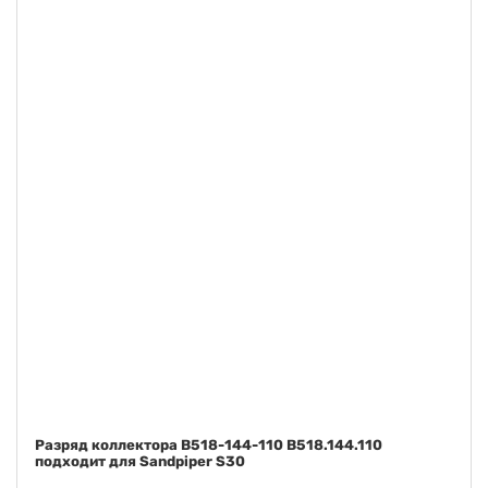
Диафрагма Сантопрен FDA B286-098-351 B286.098.351
подходит к Sandpiper S30