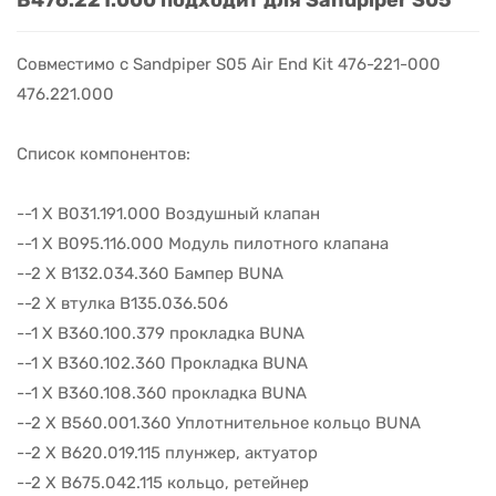
B476.221.000 подходит для Sandpiper S05
Совместимо с Sandpiper S05 Air End Kit 476-221-000
476.221.000
Список компонентов:
--1 X B031.191.000 Воздушный клапан
--1 X B095.116.000 Модуль пилотного клапана
--2 X B132.034.360 Бампер BUNA
--2 X втулка B135.036.506
--1 X B360.100.379 прокладка BUNA
--1 X B360.102.360 Прокладка BUNA
--1 X B360.108.360 прокладка BUNA
--2 X B560.001.360 Уплотнительное кольцо BUNA
--2 X B620.019.115 плунжер, актуатор
--2 X B675.042.115 кольцо, ретейнер